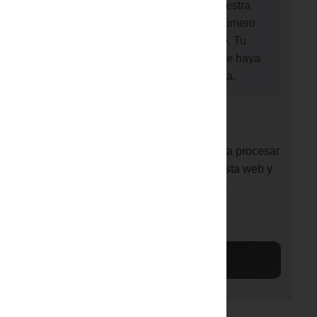
Realiza tu pago directamente en nuestra
cuenta bancaria. Por favor, usa el número
del pedido como referencia de pago. Tu
pedido no se procesará hasta que se haya
recibido el importe en nuestra cuenta.
Tus datos personales se utilizarán para procesar
tu pedido, mejorar tu experiencia en esta web y
otros propósitos descritos en nuestra
política de
privacidad
.
REALIZAR EL PEDIDO