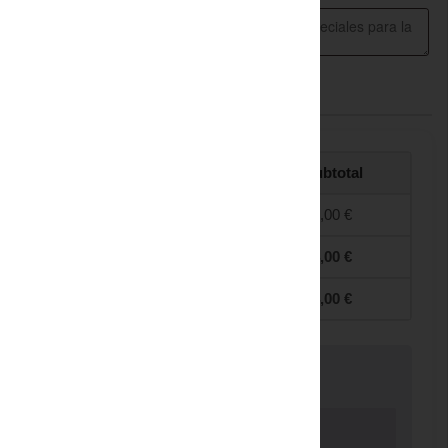
Tu pedido
Producto
Subtotal
Esencial Semestral
× 1
24,00
€
Subtotal
24,00
€
Total
24,00
€
TRANSFERENCIA BANCARIA DIRECTA