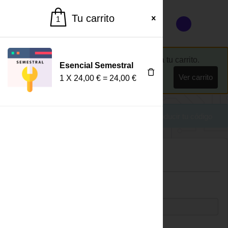
Tu carrito
1
“Esencial Semestral” se ha añadido a tu carrito.
Esencial Semestral
Ver carrito
1
X
24,00
€
=
24,00
€
¿Tienes un cupón?
Haz clic aquí para introducir tu código
Detalles de facturación
*
NOMBRE