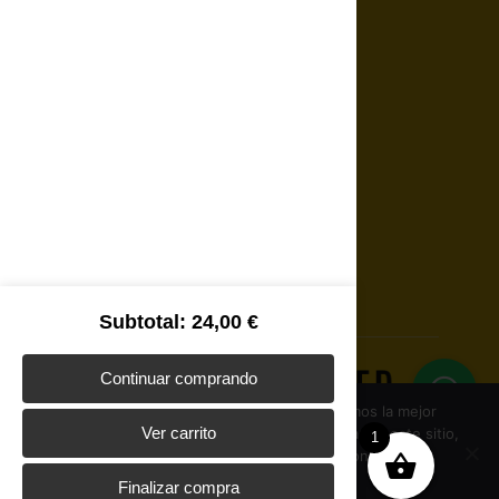
Mantenimiento web
Protección de datos
Aviso legal
Política de privacidad
Política de cookies
Subtotal
24,00
€
Continuar comprando
Usamos cookies para asegurar que te damos la mejor
Ver carrito
experiencia en nuestra web. Si continúas usando este sitio,
1
asumiremos que estás de acuerdo con ello.
Finalizar compra
Aceptar