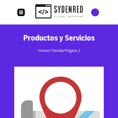
Productos y Servicios
Home
/
Tienda
/
Página 2