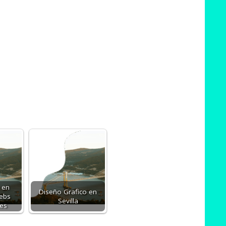
 en
Diseño Grafico en
Webs
Sevilla
les