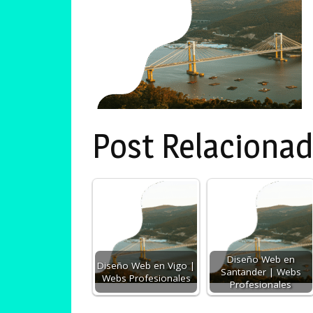
Post Relacionad
Diseño Web en
Diseño Web en Vigo |
Santander | Webs
Webs Profesionales
Profesionales