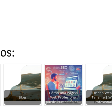
os:
Cómo una Página
Diseño Web
Blog
Web Profesional
Tenerife | 
puede Aumentar las…
Profesiona