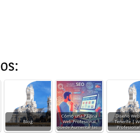
os:
Cómo una Página
Diseño Web
Blog
Web Profesional
Tenerife | 
puede Aumentar las…
Profesiona