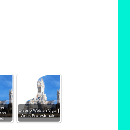
 en
Diseño Web en Vigo |
Webs
Webs Profesionales
les