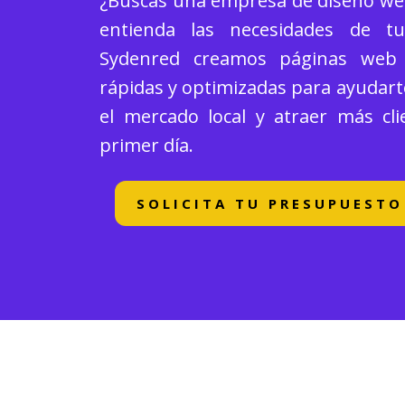
¿Buscas una empresa de diseño w
entienda las necesidades de t
Sydenred creamos páginas web p
rápidas y optimizadas para ayudart
el mercado local y atraer más cli
primer día.
SOLICITA TU PRESUPUESTO