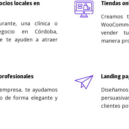
cios locales en
Tiendas on
Creamos t
urante, una clínica o
WooCommer
egocio en Córdoba,
vender t
e te ayuden a atraer
manera pro
profesionales
Landing pa
 empresa, te ayudamos
Diseñam
o de forma elegante y
persuasiva
clientes po