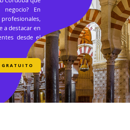
eb Córdoba que
u negocio? En
rofesionales,
e a destacar en
entes desde el
 GRATUITO