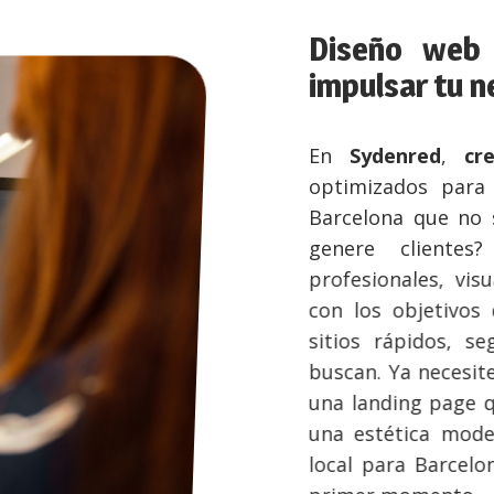
Diseño web en
impulsar tu nego
En
Sydenred
,
cream
optimizados para
SE
Barcelona que no solo
genere clientes? 
profesionales, visualm
con los objetivos de 
sitios rápidos, segur
buscan. Ya necesites u
una landing page que 
una estética moderna,
local para Barcelona, 