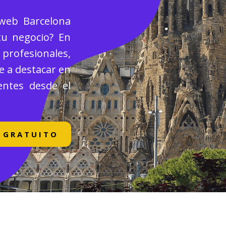
web Barcelona
tu negocio? En
rofesionales,
e a destacar en
entes desde el
 GRATUITO