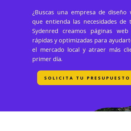
¿Buscas una empresa de diseño 
que entienda las necesidades de 
Sydenred creamos páginas web p
rápidas y optimizadas para ayudart
el mercado local y atraer más cli
primer día.
SOLICITA TU PRESUPUESTO