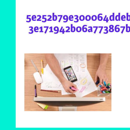
5e252b79e300064ddeb
3e171942b06a773867b